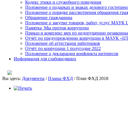
Кодекс этики и служебного поведения
Положение о подарках и знаках делового гостепре
Положение о порядке рассмотрения обращения гра
Обращение гражданина
Положение о закупке товаров, работ, услуг МАУК
Памятка_Мы против коррупции
Приказ и комплекс мер по недопущению незаконны
Отчёт по предупреждению коррупции в МАУК «ЦТК
Положение об аттестации работников
Отчёт по коррупции 1 полугодие 2022
Положение о декларации конфликта интересов
Информация для слабовидящих
Вы здесь:
Документы
/
Планы ФХД
/
План ФХД 2018