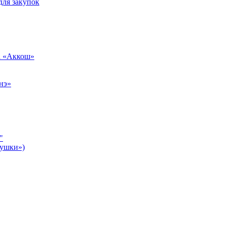
для закупок
а «Аккош»
нэ»
"
бушки»)