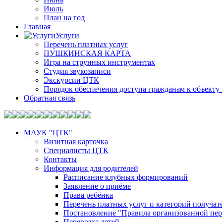
Июль
План на год
Главная
Услуги
Перечень платных услуг
ПУШКИНСКАЯ КАРТА
Игра на струнных инструментах
Студия звукозаписи
Экскурсии ЦТК
Порядок обеспечения доступа гражданам к объекту 
Обратная связь
МАУК "ЦТК"
Визитная карточка
Специалисты ЦТК
Контакты
Информация для родителей
Расписание клубных формирований
Заявление о приёме
Права ребёнка
Перечень платных услуг и категорий получа
Постановление "Правила организованной пер
Перевозка детей