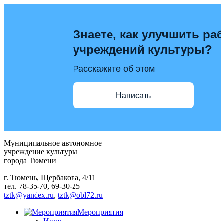
Знаете, как улучшить ра
учреждений культуры?
Расскажите об этом
Написать
Муниципальное автономное
учреждение культуры
города Тюмени
г. Тюмень, Щербакова, 4/11
тел. 78-35-70, 69-30-25
tztk@yandex.ru
,
tztk@obl72.ru
Мероприятия
Июнь