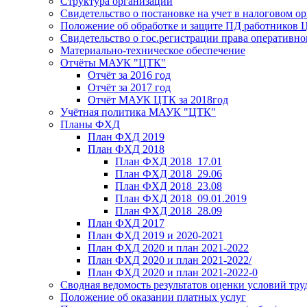
Структура организации
Свидетельство о постановке на учет в налоговом ор
Положение об обработке и защите ПД работников
Свидетельство о гос.регистрации права оперативно
Материально-техническое обеспечение
Отчёты МАУК "ЦТК"
Отчёт за 2016 год
Отчёт за 2017 год
Отчёт МАУК ЦТК за 2018год
Учётная политика МАУК "ЦТК"
Планы ФХД
План ФХД 2019
План ФХД 2018
План ФХД 2018_17.01
План ФХД 2018_29.06
План ФХД 2018_23.08
План ФХД 2018_09.01.2019
План ФХД 2018_28.09
План ФХД 2017
План ФХД 2019 и 2020-2021
План ФХД 2020 и план 2021-2022
План ФХД 2020 и план 2021-2022/
План ФХД 2020 и план 2021-2022-0
Сводная ведомость результатов оценки условий тру
Положение об оказании платных услуг