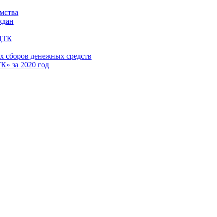
имства
ждан
 ЦТК
х сборов денежных средств
» за 2020 год