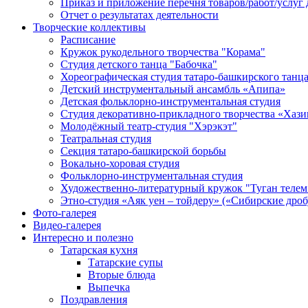
Приказ и приложение перечня товаров/работ/услуг 
Отчет о результатах деятельности
Творческие коллективы
Расписание
Кружок рукодельного творчества "Корама"
Студия детского танца "Бабочка"
Хореографическая студия татаро-башкирского танц
Детский инструментальный ансамбль «Апипа»
Детская фольклорно-инструментальная студия
Студия декоративно-прикладного творчества «Хази
Молодёжный театр-студия "Хэрэкэт"
Театральная студия
Секция татаро-башкирской борьбы
Вокально-хоровая студия
Фольклорно-инструментальная студия
Художественно-литературный кружок "Туган телем
Этно-студия «Аяк уен – тойдеру» («Сибирские дро
Фото-галерея
Видео-галерея
Интересно и полезно
Татарская кухня
Татарские супы
Вторые блюда
Выпечка
Поздравления