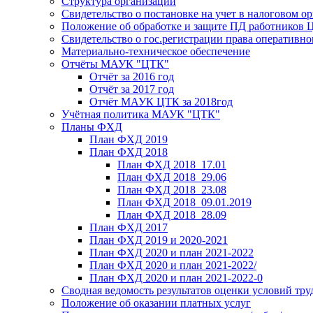
Структура организации
Свидетельство о постановке на учет в налоговом ор
Положение об обработке и защите ПД работников
Свидетельство о гос.регистрации права оперативно
Материально-техническое обеспечение
Отчёты МАУК "ЦТК"
Отчёт за 2016 год
Отчёт за 2017 год
Отчёт МАУК ЦТК за 2018год
Учётная политика МАУК "ЦТК"
Планы ФХД
План ФХД 2019
План ФХД 2018
План ФХД 2018_17.01
План ФХД 2018_29.06
План ФХД 2018_23.08
План ФХД 2018_09.01.2019
План ФХД 2018_28.09
План ФХД 2017
План ФХД 2019 и 2020-2021
План ФХД 2020 и план 2021-2022
План ФХД 2020 и план 2021-2022/
План ФХД 2020 и план 2021-2022-0
Сводная ведомость результатов оценки условий тру
Положение об оказании платных услуг