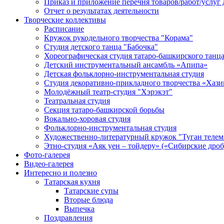
Приказ и приложение перечня товаров/работ/услуг 
Отчет о результатах деятельности
Творческие коллективы
Расписание
Кружок рукодельного творчества "Корама"
Студия детского танца "Бабочка"
Хореографическая студия татаро-башкирского танц
Детский инструментальный ансамбль «Апипа»
Детская фольклорно-инструментальная студия
Студия декоративно-прикладного творчества «Хази
Молодёжный театр-студия "Хэрэкэт"
Театральная студия
Секция татаро-башкирской борьбы
Вокально-хоровая студия
Фольклорно-инструментальная студия
Художественно-литературный кружок "Туган телем
Этно-студия «Аяк уен – тойдеру» («Сибирские дро
Фото-галерея
Видео-галерея
Интересно и полезно
Татарская кухня
Татарские супы
Вторые блюда
Выпечка
Поздравления