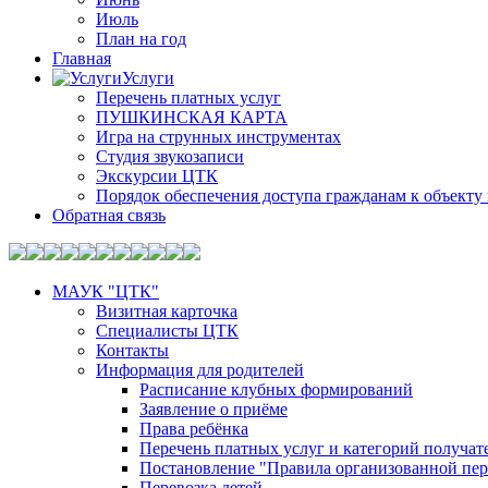
Июль
План на год
Главная
Услуги
Перечень платных услуг
ПУШКИНСКАЯ КАРТА
Игра на струнных инструментах
Студия звукозаписи
Экскурсии ЦТК
Порядок обеспечения доступа гражданам к объекту 
Обратная связь
МАУК "ЦТК"
Визитная карточка
Специалисты ЦТК
Контакты
Информация для родителей
Расписание клубных формирований
Заявление о приёме
Права ребёнка
Перечень платных услуг и категорий получа
Постановление "Правила организованной пер
Перевозка детей