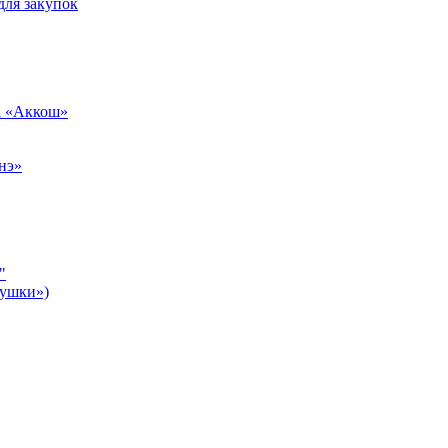
для закупок
а «Аккош»
нэ»
"
бушки»)