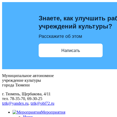
Знаете, как улучшить ра
учреждений культуры?
Расскажите об этом
Написать
Муниципальное автономное
учреждение культуры
города Тюмени
г. Тюмень, Щербакова, 4/11
тел. 78-35-70, 69-30-25
tztk@yandex.ru
,
tztk@obl72.ru
Мероприятия
Июнь