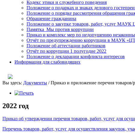
Кодекс этики и служебного поведения
Положение о подарках и знаках делового гостепре
Положение о порядке рассмотрения обращения гра
Обращение гражданина
Положение о закупке товаров, работ, услуг МАУК
Памятка_Мы против коррупции
Приказ и комплекс мер по недопущению незаконны
Отчёт по предупреждению коррупции в МАУК «ЦТК
Положение об аттестации работников
Отчёт по коррупции 1 полугодие 2022
Положение о декларации конфликта интересов
Информация для слабовидящих
Вы здесь:
Документы
/
Приказ и приложение перечня товаров/р
2022 год
Приказ об утверждении перечня товаров, работ, услуг для осу
Перечень товаров, работ, услуг для осуществления закупок, у