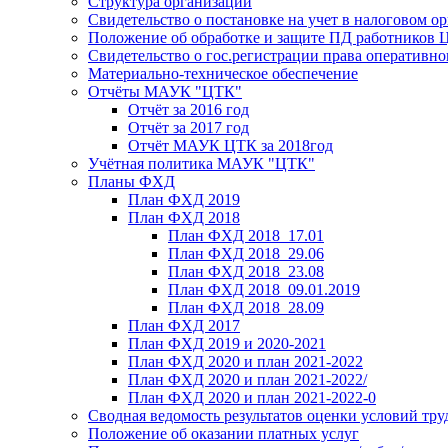
Структура организации
Свидетельство о постановке на учет в налоговом ор
Положение об обработке и защите ПД работников
Свидетельство о гос.регистрации права оперативно
Материально-техническое обеспечение
Отчёты МАУК "ЦТК"
Отчёт за 2016 год
Отчёт за 2017 год
Отчёт МАУК ЦТК за 2018год
Учётная политика МАУК "ЦТК"
Планы ФХД
План ФХД 2019
План ФХД 2018
План ФХД 2018_17.01
План ФХД 2018_29.06
План ФХД 2018_23.08
План ФХД 2018_09.01.2019
План ФХД 2018_28.09
План ФХД 2017
План ФХД 2019 и 2020-2021
План ФХД 2020 и план 2021-2022
План ФХД 2020 и план 2021-2022/
План ФХД 2020 и план 2021-2022-0
Сводная ведомость результатов оценки условий тру
Положение об оказании платных услуг