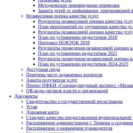
Методические рекомендации перевозки
Защита детей от информации, причиняющей в
Независимая оценка качества услуг
Результаты независимой оценки качества услу
План мероприятий по улучшению качества ус
Результаты независимой оценки качества услу
План по устранению недостатков 2018
Протокол НОКУОК 2018
Результаты проведения независимой оценки ка
План по устранению недостатков 2021
Результаты проведения независимой оценки ка
План по устранению недостатков 2024-2025
Доступная среда
Перечень часто задаваемых вопросов
Анкета получателя услуг
Проект ПФКИ «Социокультурный экспресс «Малая 
QR-коды органов власти и организаций
Документы
Свидетельство о государственной регистрации
Устав
Дорожная карта
Стандарт качества предоставления муниципальной 
Распоряжение администрации г. Тюмени о создани
Распоряжение о назначении руководителя