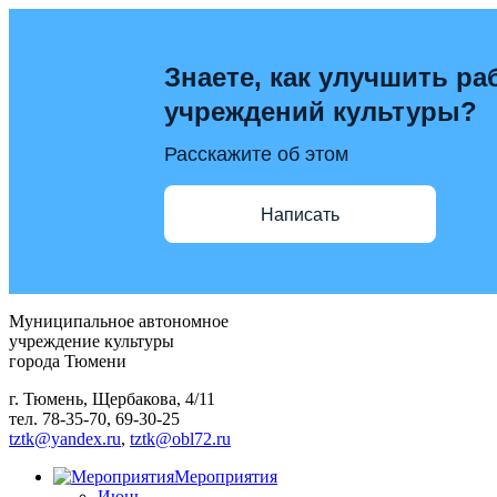
Знаете, как улучшить ра
учреждений культуры?
Расскажите об этом
Написать
Муниципальное автономное
учреждение культуры
города Тюмени
г. Тюмень, Щербакова, 4/11
тел. 78-35-70, 69-30-25
tztk@yandex.ru
,
tztk@obl72.ru
Мероприятия
Июнь