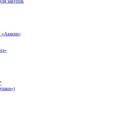
для закупок
а «Аккош»
нэ»
"
бушки»)