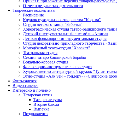
Приказ и приложение перечня товаров/работ/услуг 
Отчет о результатах деятельности
Творческие коллективы
Расписание
Кружок рукодельного творчества "Корама"
Студия детского танца "Бабочка"
Хореографическая студия татаро-башкирского танц
Детский инструментальный ансамбль «Апипа»
Детская фольклорно-инструментальная студия
Студия декоративно-прикладного творчества «Хази
Молодёжный театр-студия "Хэрэкэт"
Театральная студия
Секция татаро-башкирской борьбы
Вокально-хоровая студия
Фольклорно-инструментальная студия
Художественно-литературный кружок "Туган телем
Этно-студия «Аяк уен – тойдеру» («Сибирские дро
Фото-галерея
Видео-галерея
Интересно и полезно
Татарская кухня
Татарские супы
Вторые блюда
Выпечка
Поздравления