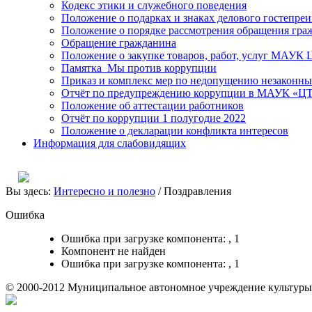
Кодекс этики и служебного поведения
Положение о подарках и знаках делового гостепре
Положение о порядке рассмотрения обращения гра
Обращение гражданина
Положение о закупке товаров, работ, услуг МАУК
Памятка_Мы против коррупции
Приказ и комплекс мер по недопущению незаконны
Отчёт по предупреждению коррупции в МАУК «ЦТК
Положение об аттестации работников
Отчёт по коррупции 1 полугодие 2022
Положение о декларации конфликта интересов
Информация для слабовидящих
Вы здесь:
Интересно и полезно
/
Поздравления
Ошибка
Ошибка при загрузке компонента: , 1
Компонент не найден
Ошибка при загрузке компонента: , 1
© 2000-2012 Муниципальное автономное учреждение культуры "