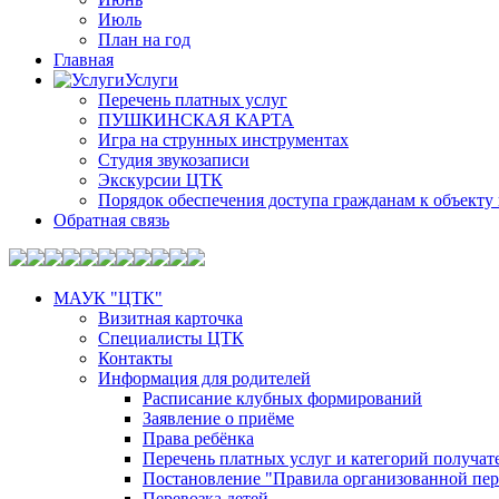
Июль
План на год
Главная
Услуги
Перечень платных услуг
ПУШКИНСКАЯ КАРТА
Игра на струнных инструментах
Студия звукозаписи
Экскурсии ЦТК
Порядок обеспечения доступа гражданам к объекту 
Обратная связь
МАУК "ЦТК"
Визитная карточка
Специалисты ЦТК
Контакты
Информация для родителей
Расписание клубных формирований
Заявление о приёме
Права ребёнка
Перечень платных услуг и категорий получа
Постановление "Правила организованной пер
Перевозка детей