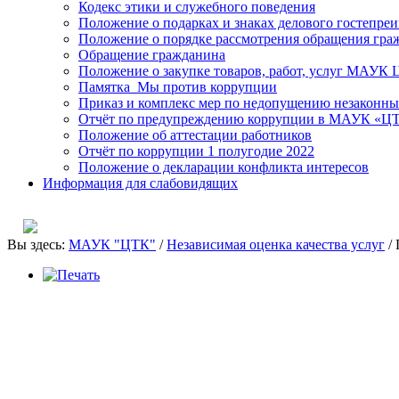
Кодекс этики и служебного поведения
Положение о подарках и знаках делового гостепре
Положение о порядке рассмотрения обращения гра
Обращение гражданина
Положение о закупке товаров, работ, услуг МАУК
Памятка_Мы против коррупции
Приказ и комплекс мер по недопущению незаконны
Отчёт по предупреждению коррупции в МАУК «ЦТК
Положение об аттестации работников
Отчёт по коррупции 1 полугодие 2022
Положение о декларации конфликта интересов
Информация для слабовидящих
Вы здесь:
МАУК "ЦТК"
/
Независимая оценка качества услуг
/