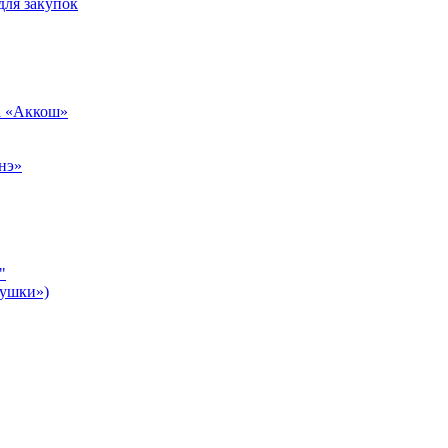
для закупок
а «Аккош»
нэ»
"
бушки»)