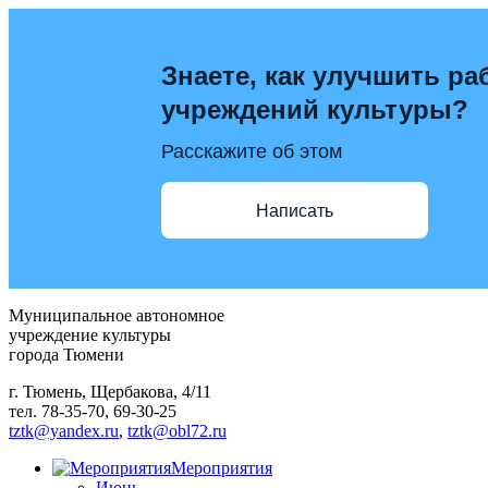
Знаете, как улучшить ра
учреждений культуры?
Расскажите об этом
Написать
Муниципальное автономное
учреждение культуры
города Тюмени
г. Тюмень, Щербакова, 4/11
тел. 78-35-70, 69-30-25
tztk@yandex.ru
,
tztk@obl72.ru
Мероприятия
Июнь