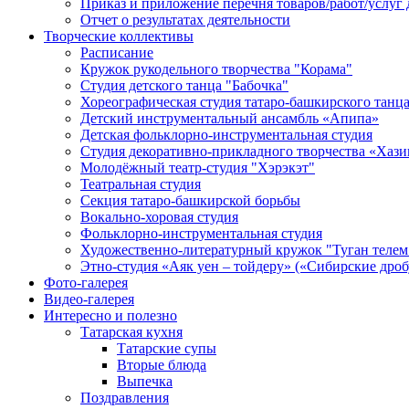
Приказ и приложение перечня товаров/работ/услуг 
Отчет о результатах деятельности
Творческие коллективы
Расписание
Кружок рукодельного творчества "Корама"
Студия детского танца "Бабочка"
Хореографическая студия татаро-башкирского танц
Детский инструментальный ансамбль «Апипа»
Детская фольклорно-инструментальная студия
Студия декоративно-прикладного творчества «Хази
Молодёжный театр-студия "Хэрэкэт"
Театральная студия
Секция татаро-башкирской борьбы
Вокально-хоровая студия
Фольклорно-инструментальная студия
Художественно-литературный кружок "Туган телем
Этно-студия «Аяк уен – тойдеру» («Сибирские дро
Фото-галерея
Видео-галерея
Интересно и полезно
Татарская кухня
Татарские супы
Вторые блюда
Выпечка
Поздравления