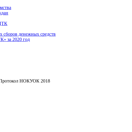
имства
ждан
 ЦТК
х сборов денежных средств
» за 2020 год
Протокол НОКУОК 2018