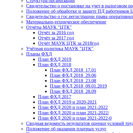
Структура организации
Свидетельство о постановке на учет в налоговом ор
Положение об обработке и защите ПД работников
Свидетельство о гос.регистрации права оперативно
Материально-техническое обеспечение
Отчёты МАУК "ЦТК"
Отчёт за 2016 год
Отчёт за 2017 год
Отчёт МАУК ЦТК за 2018год
Учётная политика МАУК "ЦТК"
Планы ФХД
План ФХД 2019
План ФХД 2018
План ФХД 2018_17.01
План ФХД 2018_29.06
План ФХД 2018_23.08
План ФХД 2018_09.01.2019
План ФХД 2018_28.09
План ФХД 2017
План ФХД 2019 и 2020-2021
План ФХД 2020 и план 2021-2022
План ФХД 2020 и план 2021-2022/
План ФХД 2020 и план 2021-2022-0
Сводная ведомость результатов оценки условий тру
Положение об оказании платных услуг