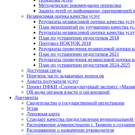
Методические рекомендации перевозки
Защита детей от информации, причиняющей в
Независимая оценка качества услуг
Результаты независимой оценки качества услу
План мероприятий по улучшению качества ус
Результаты независимой оценки качества услу
План по устранению недостатков 2018
Протокол НОКУОК 2018
Результаты проведения независимой оценки ка
План по устранению недостатков 2021
Результаты проведения независимой оценки ка
План по устранению недостатков 2024-2025
Доступная среда
Перечень часто задаваемых вопросов
Анкета получателя услуг
Проект ПФКИ «Социокультурный экспресс «Малая 
QR-коды органов власти и организаций
Документы
Свидетельство о государственной регистрации
Устав
Дорожная карта
Стандарт качества предоставления муниципальной 
Распоряжение администрации г. Тюмени о создани
Распоряжение о назначении руководителя