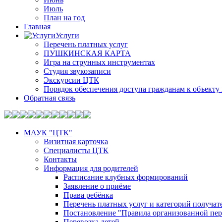
Июль
План на год
Главная
Услуги
Перечень платных услуг
ПУШКИНСКАЯ КАРТА
Игра на струнных инструментах
Студия звукозаписи
Экскурсии ЦТК
Порядок обеспечения доступа гражданам к объекту 
Обратная связь
МАУК "ЦТК"
Визитная карточка
Специалисты ЦТК
Контакты
Информация для родителей
Расписание клубных формирований
Заявление о приёме
Права ребёнка
Перечень платных услуг и категорий получа
Постановление "Правила организованной пер
Перевозка детей