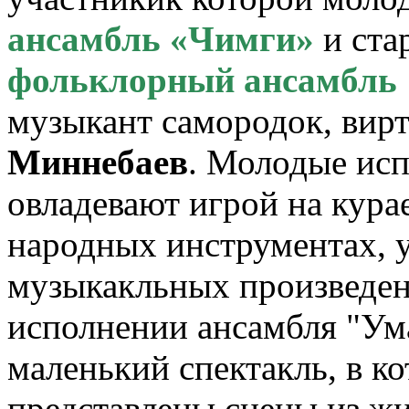
ансамбль «Чимги»
и ста
фольклорный ансамбль 
музыкант самородок, вир
Миннебаев
. Молодые ис
овладевают игрой на курае
народных инструментах, у
музыкакльных произведен
исполнении ансамбля "Ума
маленький спектакль, в к
представлены сцены из жи