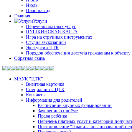
Июль
План на год
Главная
Услуги
Перечень платных услуг
ПУШКИНСКАЯ КАРТА
Игра на струнных инструментах
Студия звукозаписи
Экскурсии ЦТК
Порядок обеспечения доступа гражданам к объекту 
Обратная связь
МАУК "ЦТК"
Визитная карточка
Специалисты ЦТК
Контакты
Информация для родителей
Расписание клубных формирований
Заявление о приёме
Права ребёнка
Перечень платных услуг и категорий получа
Постановление "Правила организованной пер
Перевозка детей