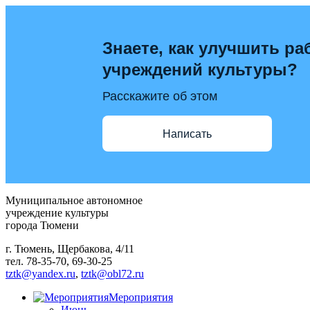
Знаете, как улучшить ра
учреждений культуры?
Расскажите об этом
Написать
Муниципальное автономное
учреждение культуры
города Тюмени
г. Тюмень, Щербакова, 4/11
тел. 78-35-70, 69-30-25
tztk@yandex.ru
,
tztk@obl72.ru
Мероприятия
Июнь