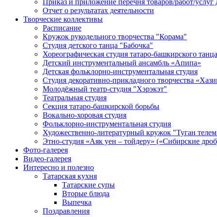
Приказ и приложение перечня товаров/работ/услуг 
Отчет о результатах деятельности
Творческие коллективы
Расписание
Кружок рукодельного творчества "Корама"
Студия детского танца "Бабочка"
Хореографическая студия татаро-башкирского танц
Детский инструментальный ансамбль «Апипа»
Детская фольклорно-инструментальная студия
Студия декоративно-прикладного творчества «Хази
Молодёжный театр-студия "Хэрэкэт"
Театральная студия
Секция татаро-башкирской борьбы
Вокально-хоровая студия
Фольклорно-инструментальная студия
Художественно-литературный кружок "Туган телем
Этно-студия «Аяк уен – тойдеру» («Сибирские дро
Фото-галерея
Видео-галерея
Интересно и полезно
Татарская кухня
Татарские супы
Вторые блюда
Выпечка
Поздравления