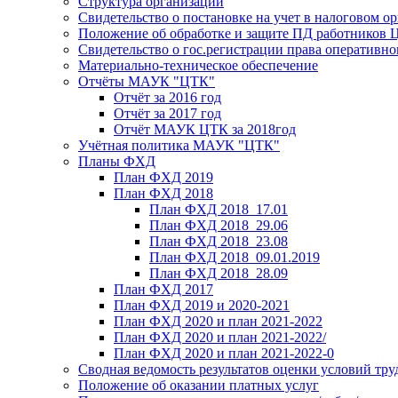
Структура организации
Свидетельство о постановке на учет в налоговом ор
Положение об обработке и защите ПД работников
Свидетельство о гос.регистрации права оперативно
Материально-техническое обеспечение
Отчёты МАУК "ЦТК"
Отчёт за 2016 год
Отчёт за 2017 год
Отчёт МАУК ЦТК за 2018год
Учётная политика МАУК "ЦТК"
Планы ФХД
План ФХД 2019
План ФХД 2018
План ФХД 2018_17.01
План ФХД 2018_29.06
План ФХД 2018_23.08
План ФХД 2018_09.01.2019
План ФХД 2018_28.09
План ФХД 2017
План ФХД 2019 и 2020-2021
План ФХД 2020 и план 2021-2022
План ФХД 2020 и план 2021-2022/
План ФХД 2020 и план 2021-2022-0
Сводная ведомость результатов оценки условий тру
Положение об оказании платных услуг