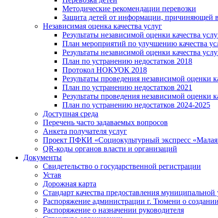
Методические рекомендации перевозки
Защита детей от информации, причиняющей в
Независимая оценка качества услуг
Результаты независимой оценки качества услу
План мероприятий по улучшению качества ус
Результаты независимой оценки качества услу
План по устранению недостатков 2018
Протокол НОКУОК 2018
Результаты проведения независимой оценки ка
План по устранению недостатков 2021
Результаты проведения независимой оценки ка
План по устранению недостатков 2024-2025
Доступная среда
Перечень часто задаваемых вопросов
Анкета получателя услуг
Проект ПФКИ «Социокультурный экспресс «Малая 
QR-коды органов власти и организаций
Документы
Свидетельство о государственной регистрации
Устав
Дорожная карта
Стандарт качества предоставления муниципальной 
Распоряжение администрации г. Тюмени о создани
Распоряжение о назначении руководителя