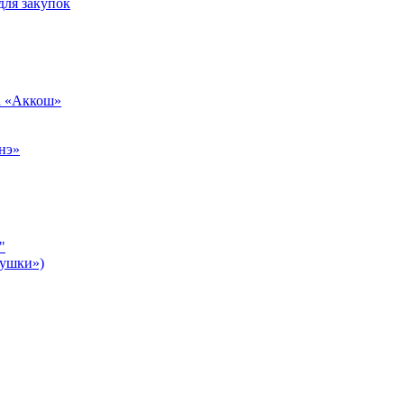
для закупок
а «Аккош»
нэ»
"
бушки»)