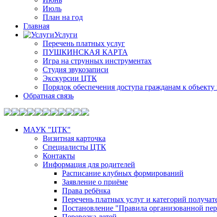
Июль
План на год
Главная
Услуги
Перечень платных услуг
ПУШКИНСКАЯ КАРТА
Игра на струнных инструментах
Студия звукозаписи
Экскурсии ЦТК
Порядок обеспечения доступа гражданам к объекту 
Обратная связь
МАУК "ЦТК"
Визитная карточка
Специалисты ЦТК
Контакты
Информация для родителей
Расписание клубных формирований
Заявление о приёме
Права ребёнка
Перечень платных услуг и категорий получа
Постановление "Правила организованной пер
Перевозка детей