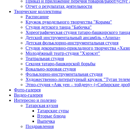
Приказ и приложение перечня товаров/работ/услуг 
Отчет о результатах деятельности
Творческие коллективы
Расписание
Кружок рукодельного творчества "Корама"
Студия детского танца "Бабочка"
Хореографическая студия татаро-башкирского танц
Детский инструментальный ансамбль «Апипа»
Детская фольклорно-инструментальная студия
Студия декоративно-прикладного творчества «Хази
Молодёжный театр-студия "Хэрэкэт"
Театральная студия
Секция татаро-башкирской борьбы
Вокально-хоровая студия
Фольклорно-инструментальная студия
Художественно-литературный кружок "Туган телем
Этно-студия «Аяк уен – тойдеру» («Сибирские дро
Фото-галерея
Видео-галерея
Интересно и полезно
Татарская кухня
Татарские супы
Вторые блюда
Выпечка
Поздравления