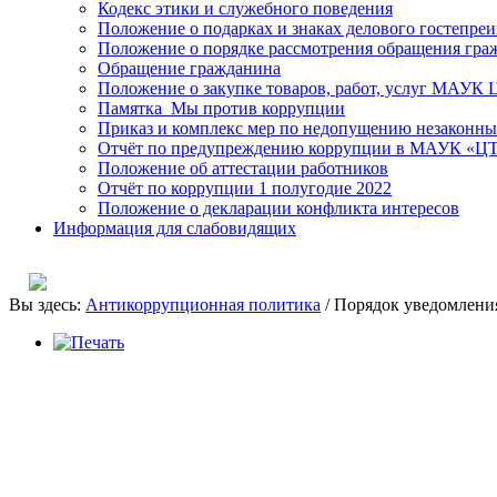
Кодекс этики и служебного поведения
Положение о подарках и знаках делового гостепре
Положение о порядке рассмотрения обращения гра
Обращение гражданина
Положение о закупке товаров, работ, услуг МАУК
Памятка_Мы против коррупции
Приказ и комплекс мер по недопущению незаконны
Отчёт по предупреждению коррупции в МАУК «ЦТК
Положение об аттестации работников
Отчёт по коррупции 1 полугодие 2022
Положение о декларации конфликта интересов
Информация для слабовидящих
Вы здесь:
Антикоррупционная политика
/
Порядок уведомления