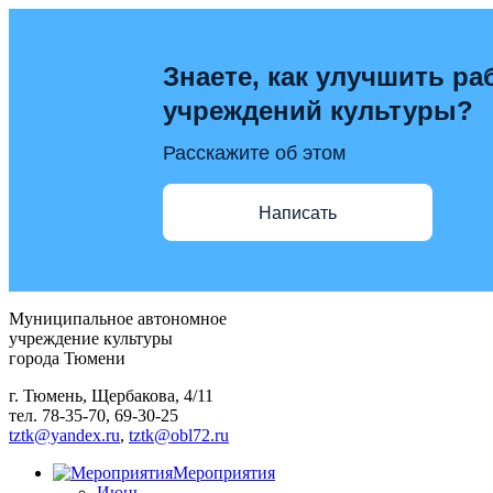
Знаете, как улучшить ра
учреждений культуры?
Расскажите об этом
Написать
Муниципальное автономное
учреждение культуры
города Тюмени
г. Тюмень, Щербакова, 4/11
тел. 78-35-70, 69-30-25
tztk@yandex.ru
,
tztk@obl72.ru
Мероприятия
Июнь