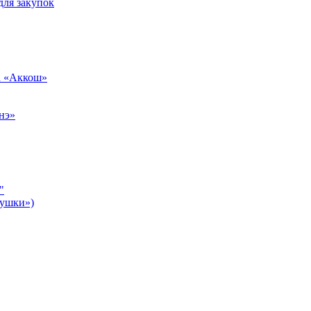
для закупок
а «Аккош»
нэ»
"
бушки»)