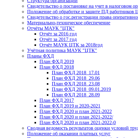
Структура организации
Свидетельство о постановке на учет в налоговом ор
Положение об обработке и защите ПД работников
Свидетельство о гос.регистрации права оперативно
Материально-техническое обеспечение
Отчёты МАУК "ЦТК"
Отчёт за 2016 год
Отчёт за 2017 год
Отчёт МАУК ЦТК за 2018год
Учётная политика МАУК "ЦТК"
Планы ФХД
План ФХД 2019
План ФХД 2018
План ФХД 2018_17.01
План ФХД 2018_29.06
План ФХД 2018_23.08
План ФХД 2018_09.01.2019
План ФХД 2018_28.09
План ФХД 2017
План ФХД 2019 и 2020-2021
План ФХД 2020 и план 2021-2022
План ФХД 2020 и план 2021-2022/
План ФХД 2020 и план 2021-2022-0
Сводная ведомость результатов оценки условий тру
Положение об оказании платных услуг