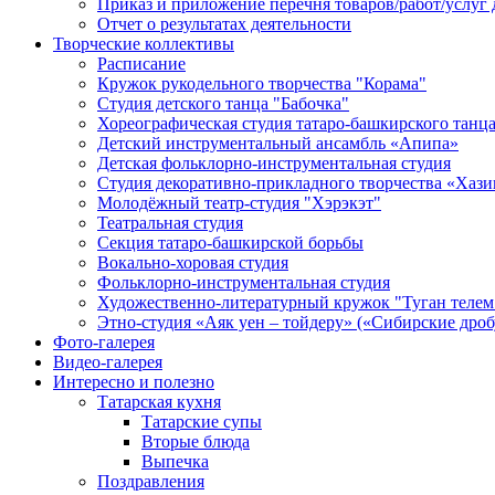
Приказ и приложение перечня товаров/работ/услуг 
Отчет о результатах деятельности
Творческие коллективы
Расписание
Кружок рукодельного творчества "Корама"
Студия детского танца "Бабочка"
Хореографическая студия татаро-башкирского танц
Детский инструментальный ансамбль «Апипа»
Детская фольклорно-инструментальная студия
Студия декоративно-прикладного творчества «Хази
Молодёжный театр-студия "Хэрэкэт"
Театральная студия
Секция татаро-башкирской борьбы
Вокально-хоровая студия
Фольклорно-инструментальная студия
Художественно-литературный кружок "Туган телем
Этно-студия «Аяк уен – тойдеру» («Сибирские дро
Фото-галерея
Видео-галерея
Интересно и полезно
Татарская кухня
Татарские супы
Вторые блюда
Выпечка
Поздравления