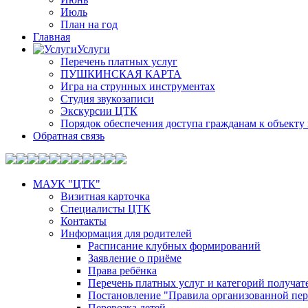
Июль
План на год
Главная
Услуги
Перечень платных услуг
ПУШКИНСКАЯ КАРТА
Игра на струнных инструментах
Студия звукозаписи
Экскурсии ЦТК
Порядок обеспечения доступа гражданам к объекту 
Обратная связь
МАУК "ЦТК"
Визитная карточка
Специалисты ЦТК
Контакты
Информация для родителей
Расписание клубных формирований
Заявление о приёме
Права ребёнка
Перечень платных услуг и категорий получа
Постановление "Правила организованной пер
Перевозка детей