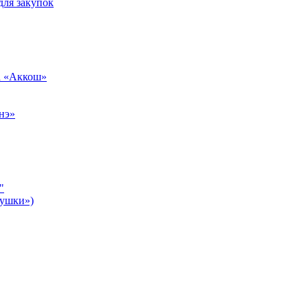
для закупок
а «Аккош»
нэ»
"
бушки»)