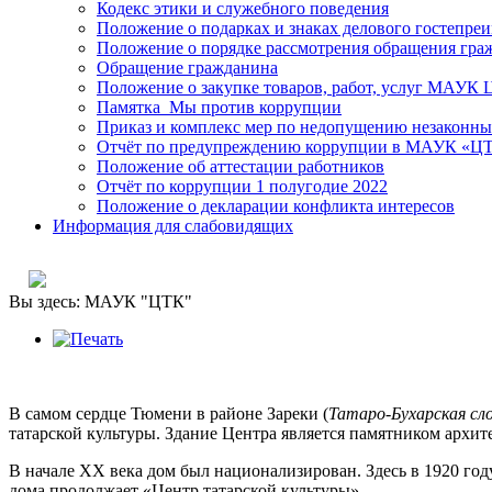
Кодекс этики и служебного поведения
Положение о подарках и знаках делового гостепре
Положение о порядке рассмотрения обращения гра
Обращение гражданина
Положение о закупке товаров, работ, услуг МАУК
Памятка_Мы против коррупции
Приказ и комплекс мер по недопущению незаконны
Отчёт по предупреждению коррупции в МАУК «ЦТК
Положение об аттестации работников
Отчёт по коррупции 1 полугодие 2022
Положение о декларации конфликта интересов
Информация для слабовидящих
Вы здесь:
МАУК "ЦТК"
В самом сердце Тюмени в районе Зареки (
Татаро-Бухарская сл
татарской культуры. Здание Центра является памятником архи
В начале XX века дом был национализирован. Здесь в 1920 год
дома продолжает «Центр татарской культуры».