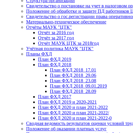
Структура организации
Свидетельство о постановке на учет в налоговом ор
Положение об обработке и защите ПД работников
Свидетельство о гос.регистрации права оперативно
Материально-техническое обеспечение
Отчёты МАУК "ЦТК"
Отчёт за 2016 год
Отчёт за 2017 год
Отчёт МАУК ЦТК за 2018год
Учётная политика МАУК "ЦТК"
Планы ФХД
План ФХД 2019
План ФХД 2018
План ФХД 2018_17.01
План ФХД 2018_29.06
План ФХД 2018_23.08
План ФХД 2018_09.01.2019
План ФХД 2018_28.09
План ФХД 2017
План ФХД 2019 и 2020-2021
План ФХД 2020 и план 2021-2022
План ФХД 2020 и план 2021-2022/
План ФХД 2020 и план 2021-2022-0
Сводная ведомость результатов оценки условий тру
Положение об оказании платных услуг