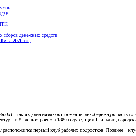
имства
ждан
 ЦТК
х сборов денежных средств
» за 2020 год
обода
) – так издавна называют тюменцы левобережную часть гор
тектуры и было построено в 1889 году купцом I гильдии, горо
у расположился первый клуб рабочих-подростков. Позднее – клу