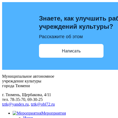
Знаете, как улучшить ра
учреждений культуры?
Расскажите об этом
Написать
Муниципальное автономное
учреждение культуры
города Тюмени
г. Тюмень, Щербакова, 4/11
тел. 78-35-70, 69-30-25
tztk@yandex.ru
,
tztk@obl72.ru
Мероприятия
Июнь