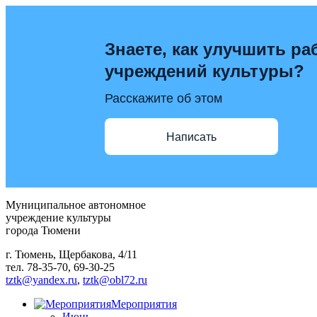
Знаете, как улучшить ра
учреждений культуры?
Расскажите об этом
Написать
Муниципальное автономное
учреждение культуры
города Тюмени
г. Тюмень, Щербакова, 4/11
тел. 78-35-70, 69-30-25
tztk@yandex.ru
,
tztk@obl72.ru
Мероприятия
Июнь