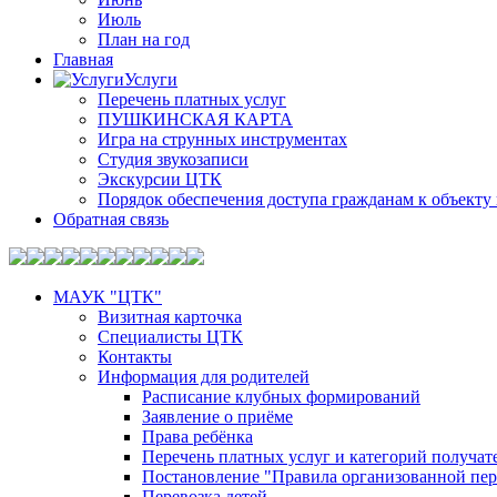
Июль
План на год
Главная
Услуги
Перечень платных услуг
ПУШКИНСКАЯ КАРТА
Игра на струнных инструментах
Студия звукозаписи
Экскурсии ЦТК
Порядок обеспечения доступа гражданам к объекту 
Обратная связь
МАУК "ЦТК"
Визитная карточка
Специалисты ЦТК
Контакты
Информация для родителей
Расписание клубных формирований
Заявление о приёме
Права ребёнка
Перечень платных услуг и категорий получа
Постановление "Правила организованной пер
Перевозка детей