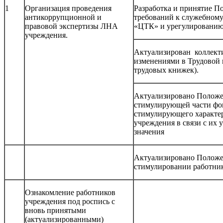
1
Организация проведения
Разработка и принятие П
антикоррупционной и
требований к служебном
правовой экспертизы ЛНА
«ЦТК» и урегулированию
учреждения.
Актуализирован коллекти
изменениями в Трудовой 
трудовых книжек).
Актуализировано Положе
стимулирующей части фо
стимулирующего характе
учреждения в связи с их
значения
Актуализировано Положен
стимулировании работни
Ознакомление работников
учреждения под роспись с
вновь принятыми
(актуализированными)