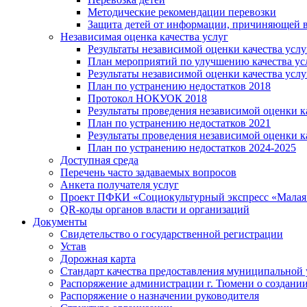
Методические рекомендации перевозки
Защита детей от информации, причиняющей в
Независимая оценка качества услуг
Результаты независимой оценки качества услу
План мероприятий по улучшению качества ус
Результаты независимой оценки качества услу
План по устранению недостатков 2018
Протокол НОКУОК 2018
Результаты проведения независимой оценки ка
План по устранению недостатков 2021
Результаты проведения независимой оценки ка
План по устранению недостатков 2024-2025
Доступная среда
Перечень часто задаваемых вопросов
Анкета получателя услуг
Проект ПФКИ «Социокультурный экспресс «Малая 
QR-коды органов власти и организаций
Документы
Свидетельство о государственной регистрации
Устав
Дорожная карта
Стандарт качества предоставления муниципальной 
Распоряжение администрации г. Тюмени о создани
Распоряжение о назначении руководителя