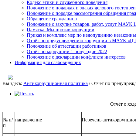
Кодекс этики и служебного поведения
Положение о подарках и знаках делового гостепре
Положение о порядке рассмотрения обращения гра
Обращение гражданина
Положение о закупке товаров, работ, услуг МАУК
Памятка_Мы против коррупции
Приказ и комплекс мер по недопущению незаконны
Отчёт по предупреждению коррупции в МАУК «ЦТК
Положение об аттестации работников
Отчёт по коррупции 1 полугодие 2022
Положение о декларации конфликта интересов
Информация для слабовидящих
Вы здесь:
Антикоррупционная политика
/
Отчёт по предупреж
Отчёт о ход
№ п/
направление
Перечень антикоррупцио
п