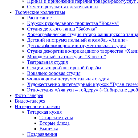
Приказ и приложение перечня товаров/работ/услуг 
Отчет о результатах деятельности
Творческие коллективы
Расписание
Кружок рукодельного творчества "Корама"
Студия детского танца "Бабочка"
Хореографическая студия татаро-башкирского танц
Детский инструментальный ансамбль «Апипа»
Детская фольклорно-инструментальная студия
Студия декоративно-прикладного творчества «Хази
Молодёжный театр-студия "Хэрэкэт"
Театральная студия
Секция татаро-башкирской борьбы
Вокально-хоровая студия
Фольклорно-инструментальная студия
Художественно-литературный кружок "Туган телем
Этно-студия «Аяк уен – тойдеру» («Сибирские дро
Фото-галерея
Видео-галерея
Интересно и полезно
Татарская кухня
Татарские супы
Вторые блюда
Выпечка
Поздравления