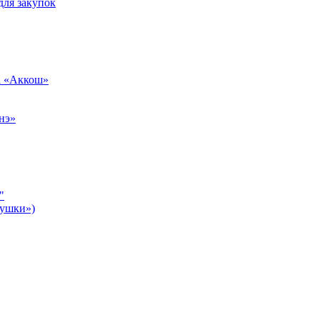
для закупок
а «Аккош»
нэ»
"
бушки»)