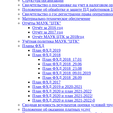
Структура организации
Свидетельство о постановке на учет в налоговом ор
Положение об обработке и защите ПД работников
Свидетельство о гос.регистрации права оперативно
Материально-техническое обеспечение
Отчёты МАУК "ЦТК"
Отчёт за 2016 год
Отчёт за 2017 год
Отчёт МАУК ЦТК за 2018год
Учётная политика МАУК "ЦТК"
Планы ФХД
План ФХД 2019
План ФХД 2018
План ФХД 2018_17.01
План ФХД 2018_29.06
План ФХД 2018_23.08
План ФХД 2018_09.01.2019
План ФХД 2018_28.09
План ФХД 2017
План ФХД 2019 и 2020-2021
План ФХД 2020 и план 2021-2022
План ФХД 2020 и план 2021-2022/
План ФХД 2020 и план 2021-2022-0
Сводная ведомость результатов оценки условий тру
Положение об оказании платных услуг