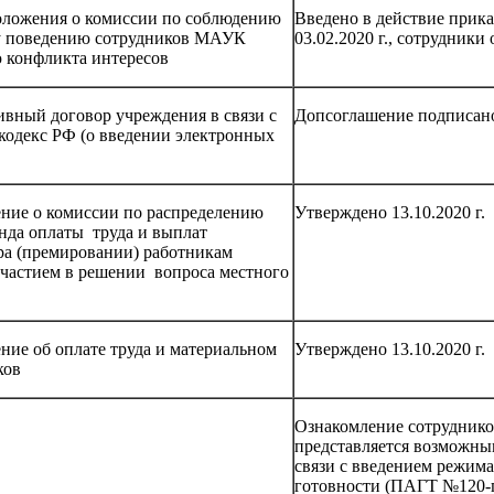
оложения о комиссии по соблюдению
Введено в действие прик
у поведению сотрудников МАУК
03.02.2020 г., сотрудники
 конфликта интересов
вный договор учреждения в связи с
Допсоглашение подписано 
кодекс РФ (о введении электронных
ние о комиссии по распределению
Утверждено 13.10.2020 г.
нда оплаты труда и выплат
ра (премировании) работникам
 участием в решении вопроса местного
ие об оплате труда и материальном
Утверждено 13.10.2020 г.
ков
Ознакомление сотруднико
представляется возможным 
связи с введением режим
готовности (ПАГТ №120-п о