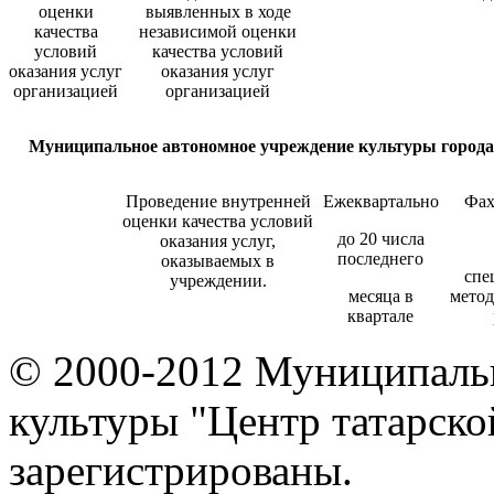
оценки
выявленных в ходе
качества
независимой оценки
условий
качества условий
оказания услуг
оказания услуг
организацией
организацией
М
униципально
е
автономно
е
учреждени
е
культуры города
Проведение внутренней
Ежеквартально
Фах
оценки качества условий
до 20 числа
оказания услуг,
последнего
оказываемых в
спе
учреждении.
месяца в
метод
квартале
© 2000-2012 Муниципаль
культуры "Центр татарско
зарегистрированы.